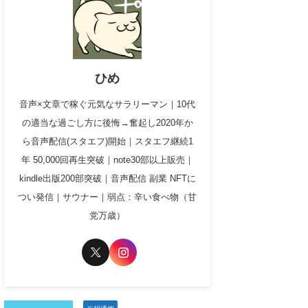
ひめ
音声×文章で稼ぐ元気なサラリーマン｜10代
の適当な過ごし方に後悔→奮起し2020年か
ら音声配信(スタエフ)開始｜スタエフ継続1
年 50,000回再生突破｜note30部以上販売｜
kindle出版200部突破｜音声配信 副業 NFTに
つい発信｜サウナー｜弱点：辛い食べ物（甘
党万歳）