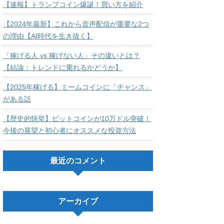
【速報】トランプコイン爆誕！買い方を紹介
【2024年最新】これから音声配信が重要な2つ
の理由【AI時代を生き抜く】
「稼げる人 vs 稼げない人」その違いとは？
【結論：トレンドに乗れるかどうか】
【2025年稼げる】ミームコインに「チャンス」
がある話
【歴史的快挙】ビットコインが10万ドル突破！
今後の展望と初心者にオススメな投資方法
最近のコメント
アーカイブ