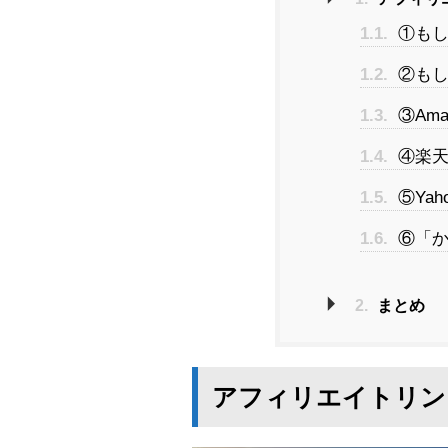
1.1.
①もし
1.2.
②もし
1.3.
③Am
1.4.
④楽天
1.5.
⑤Ya
1.6.
⑥「か
2.
まとめ
アフィリエイトリン