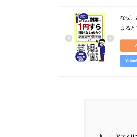
なぜ、
まると
Yah
1.
アフィリ