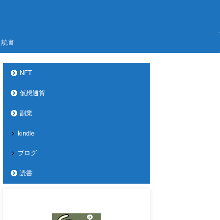
読書
NFT
仮想通貨
副業
kindle
ブログ
読書