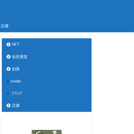
読書
NFT
仮想通貨
副業
kindle
ブログ
読書