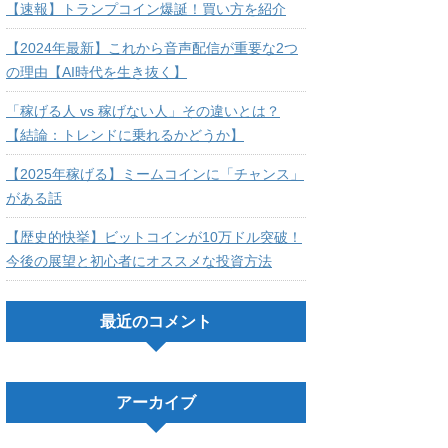
【速報】トランプコイン爆誕！買い方を紹介
【2024年最新】これから音声配信が重要な2つ
の理由【AI時代を生き抜く】
「稼げる人 vs 稼げない人」その違いとは？
【結論：トレンドに乗れるかどうか】
【2025年稼げる】ミームコインに「チャンス」
がある話
【歴史的快挙】ビットコインが10万ドル突破！
今後の展望と初心者にオススメな投資方法
最近のコメント
アーカイブ