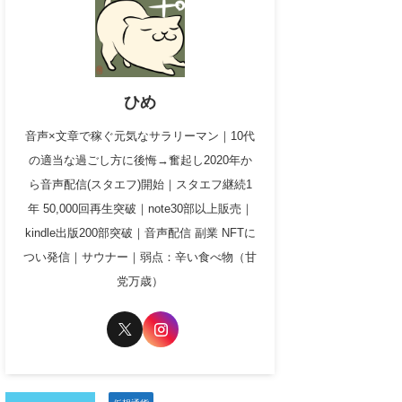
ひめ
音声×文章で稼ぐ元気なサラリーマン｜10代
の適当な過ごし方に後悔→奮起し2020年か
ら音声配信(スタエフ)開始｜スタエフ継続1
年 50,000回再生突破｜note30部以上販売｜
kindle出版200部突破｜音声配信 副業 NFTに
つい発信｜サウナー｜弱点：辛い食べ物（甘
党万歳）