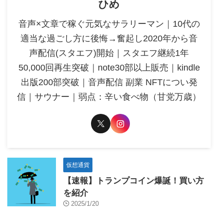
ひめ
音声×文章で稼ぐ元気なサラリーマン｜10代の
適当な過ごし方に後悔→奮起し2020年から音
声配信(スタエフ)開始｜スタエフ継続1年
50,000回再生突破｜note30部以上販売｜kindle
出版200部突破｜音声配信 副業 NFTについ発
信｜サウナー｜弱点：辛い食べ物（甘党万歳）
仮想通貨
【速報】トランプコイン爆誕！買い方
を紹介
2025/1/20