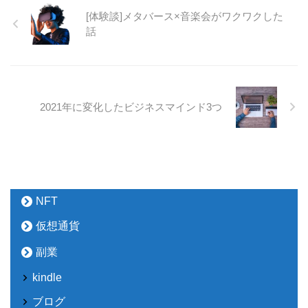
[体験談]メタバース×音楽会がワクワクした
話
2021年に変化したビジネスマインド3つ
NFT
仮想通貨
副業
kindle
ブログ