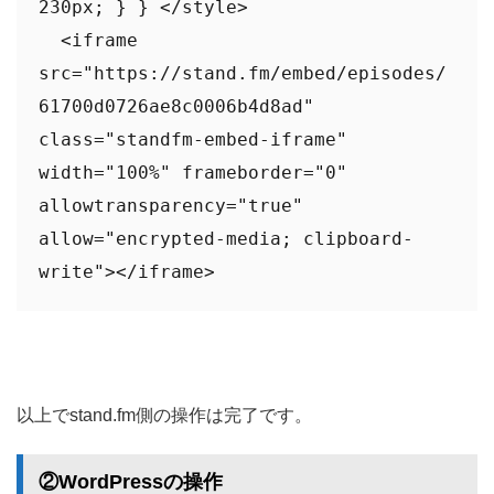
230px; } } </style>

  <iframe 
src="https://stand.fm/embed/episodes/
61700d0726ae8c0006b4d8ad" 
class="standfm-embed-iframe" 
width="100%" frameborder="0" 
allowtransparency="true" 
allow="encrypted-media; clipboard-
write"></iframe>
以上でstand.fm側の操作は完了です。
②WordPressの操作