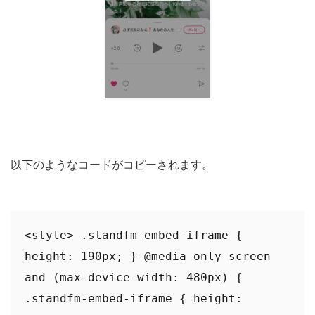
以下のようなコードがコピーされます。
<style> .standfm-embed-iframe { 
height: 190px; } @media only screen 
and (max-device-width: 480px) { 
.standfm-embed-iframe { height: 