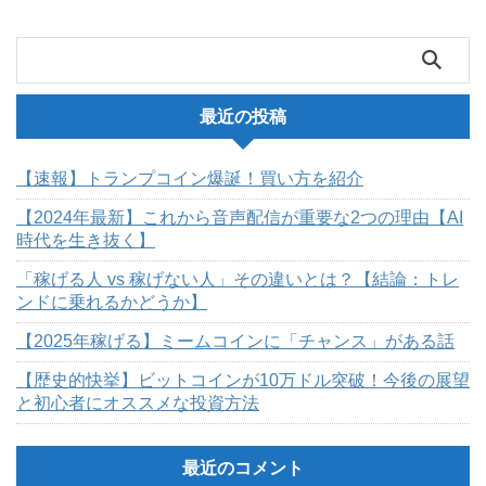
最近の投稿
【速報】トランプコイン爆誕！買い方を紹介
【2024年最新】これから音声配信が重要な2つの理由【AI
時代を生き抜く】
「稼げる人 vs 稼げない人」その違いとは？【結論：トレ
ンドに乗れるかどうか】
【2025年稼げる】ミームコインに「チャンス」がある話
【歴史的快挙】ビットコインが10万ドル突破！今後の展望
と初心者にオススメな投資方法
最近のコメント